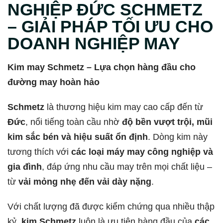
NGHIỆP ĐỨC SCHMETZ
– GIẢI PHÁP TỐI ƯU CHO
DOANH NGHIỆP MAY
Kim may Schmetz – Lựa chọn hàng đầu cho
đường may hoàn hảo
Schmetz
là thương hiệu kim may cao cấp đến từ
Đức
, nổi tiếng toàn cầu nhờ
độ bền vượt trội, mũi
kim sắc bén và hiệu suất ổn định
. Dòng kim này
tương thích với
các loại máy may công nghiệp và
gia đình
, đáp ứng nhu cầu may trên mọi chất liệu –
từ
vải mỏng nhẹ đến vải dày nặng
.
Với chất lượng đã được kiểm chứng qua nhiều thập
kỷ,
kim Schmetz
luôn là ưu tiên hàng đầu của
các