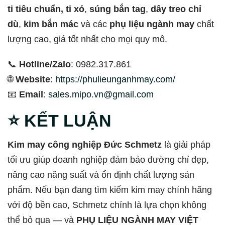
ti tiêu chuẩn, ti xỏ
,
súng bắn tag
,
dây treo chỉ
dù
,
kim bắn mác
và các
phụ liệu ngành may
chất
lượng cao, giá tốt nhất cho mọi quy mô.
📞
Hotline/Zalo
: 0982.317.861
🌐
Website
:
https://phulieunganhmay.com/
📧
Email
:
sales.mipo.vn@gmail.com
⭐
KẾT LUẬN
Kim may công nghiệp Đức Schmetz
là giải pháp
tối ưu giúp doanh nghiệp đảm bảo đường chỉ đẹp,
nâng cao năng suất và ổn định chất lượng sản
phẩm. Nếu bạn đang tìm kiếm kim may chính hãng
với độ bền cao, Schmetz chính là lựa chọn không
thể bỏ qua — và
PHỤ LIỆU NGÀNH MAY VIỆT