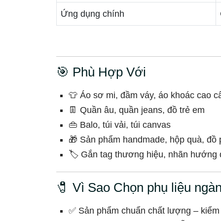
Ứng dụng chính
🎯 Phù Hợp Với
👕 Áo sơ mi, đầm váy, áo khoác cao c
👖 Quần âu, quần jeans, đồ trẻ em
👜 Balo, túi vải, túi canvas
🎁 Sản phẩm handmade, hộp quà, đồ 
🏷️ Gắn tag thương hiệu, nhãn hướng 
🧷 Vì Sao Chọn phụ liệu ngà
✅ Sản phẩm chuẩn chất lượng – kiểm t