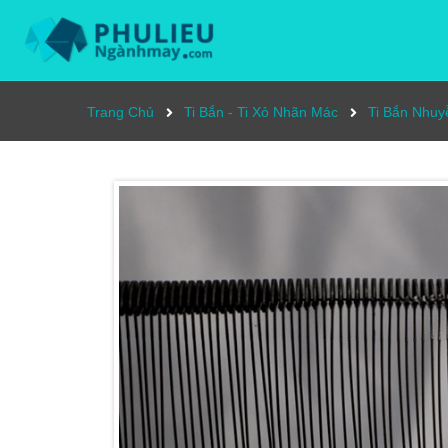
Trang Chủ
Ti Bắn - Ti Xỏ Nhãn Mác
Ti Bắn Nhuy