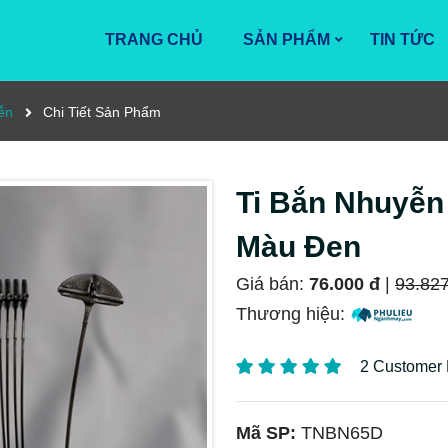
TRANG CHỦ
SẢN PHẨM
TIN TỨC
ễn
Chi Tiết Sản Phẩm
Ti Bắn Nhuyễ
Màu Đen
Giá bán:
76.000 đ
|
93.827
Thương hiệu:
2 Customer
Mã SP:
TNBN65D