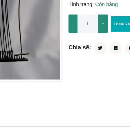
Tình trạng:
Còn hàng
-
+
THÊM V
Chia sẽ: