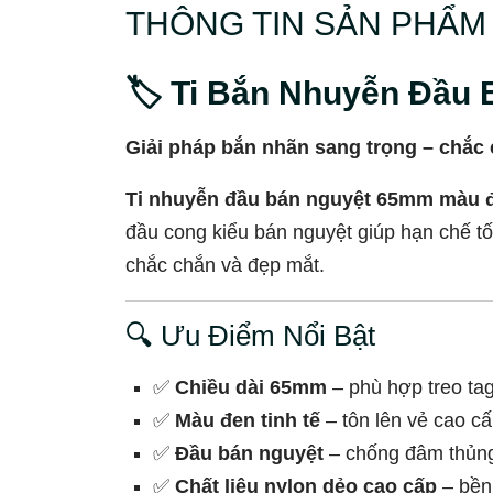
THÔNG TIN SẢN PHẨM
🏷️ Ti Bắn Nhuyễn Đầ
Giải pháp bắn nhãn sang trọng – chắc 
Ti nhuyễn đầu bán nguyệt 65mm màu 
đầu cong kiểu bán nguyệt giúp hạn chế tố
chắc chắn và đẹp mắt.
🔍 Ưu Điểm Nổi Bật
✅
Chiều dài 65mm
– phù hợp treo ta
✅
Màu đen tinh tế
– tôn lên vẻ cao c
✅
Đầu bán nguyệt
– chống đâm thủng,
✅
Chất liệu nylon dẻo cao cấp
– bền 