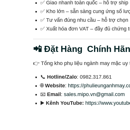
✅ Giao nhanh toàn quốc – hỗ trợ ship 
✅ Kho lớn – sẵn sàng cung ứng số l
✅ Tư vấn đúng nhu cầu – hỗ trợ chọn 
✅ Xuất hóa đơn VAT – đầy đủ chứng t
📲 Đặt Hàng Chính Hã
👉 Tổng kho phụ liệu ngành may mặc uy tí
📞
Hotline/Zalo
: 0982.317.861
🌐
Website
:
https://phulieunganhmay.c
📧
Email
:
sales.mipo.vn@gmail.com
▶️
Kênh YouTube:
https://www.youtu