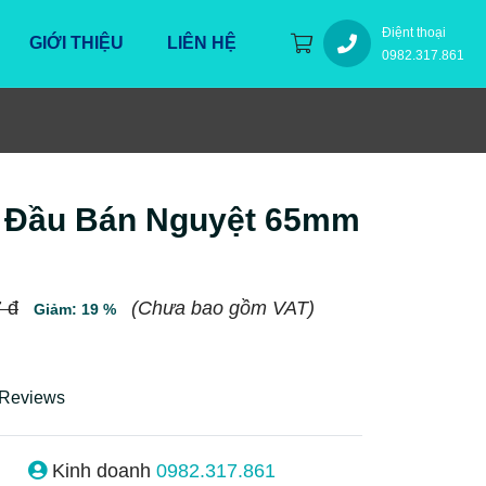
Điệnt thoại
GIỚI THIỆU
LIÊN HỆ
0982.317.861
n Đầu Bán Nguyệt 65mm
 đ
(Chưa bao gồm VAT)
Giảm: 19 %
 Reviews
Kinh doanh
0982.317.861