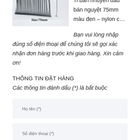
Ti bắn nhuyễn đầu
bán nguyệt 75mm
màu đen – nylon cao
cấp, không gãy, bám
Bạn vui lòng nhập
chắc, đầu ti cong
đúng số điện thoại để chúng tôi sẽ gọi xác
chống rách vải, lý
nhận đơn hàng trước khi giao hàng. Xin cảm
tưởng cho ngành
ơn!
may mặc thời trang.
THÔNG TIN ĐẶT HÀNG
Các thông tin đánh dấu (*) là bắt buộc