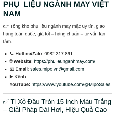
PHỤ LIỆU NGÀNH MAY VIỆT
NAM
👉 Tổng kho phụ liệu ngành may mặc uy tín, giao
hàng toàn quốc, giá tốt – hàng chuẩn – tư vấn tận
tâm.
📞
Hotline/Zalo
: 0982.317.861
🌐
Website
:
https://phulieunganhmay.com/
📧
Email
:
sales.mipo.vn@gmail.com
▶️
Kênh
YouTube:
https://www.youtube.com/@MipoSales
✅ Ti Xỏ Đầu Tròn 15 Inch Màu Trắng
– Giải Pháp Dài Hơi, Hiệu Quả Cao