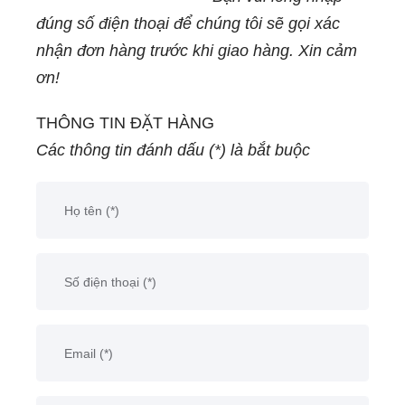
Cho Sản Phẩm Lớn
đúng số điện thoại để chúng tôi sẽ gọi xác
Bạn đang tìm kiếm
nhận đơn hàng trước khi giao hàng. Xin cảm
giải pháp treo nhãn
ơn!
chuyên nghiệp cho
các sản phẩm lớn
THÔNG TIN ĐẶT HÀNG
như balo, túi xách, áo
Các thông tin đánh dấu (*) là bắt buộc
khoác hay khăn
choàng?
👉 Ti xỏ đầu tròn 15
inch màu trắng là lựa
chọn lý tưởng – vừa
đẹp, vừa chắc chắn,
vừa dễ thao tác mà
không cần dùng máy
móc.