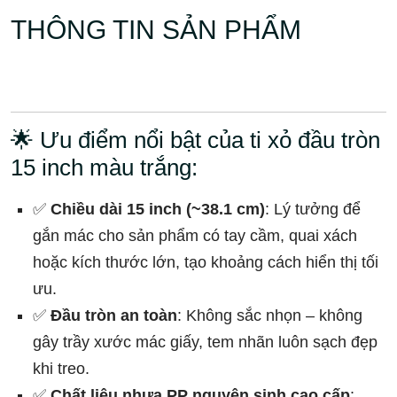
THÔNG TIN SẢN PHẨM
🌟 Ưu điểm nổi bật của ti xỏ đầu tròn
15 inch màu trắng:
✅
Chiều dài 15 inch (~38.1 cm)
: Lý tưởng để
gắn mác cho sản phẩm có tay cầm, quai xách
hoặc kích thước lớn, tạo khoảng cách hiển thị tối
ưu.
✅
Đầu tròn an toàn
: Không sắc nhọn – không
gây trầy xước mác giấy, tem nhãn luôn sạch đẹp
khi treo.
✅
Chất liệu nhựa PP nguyên sinh cao cấp
: