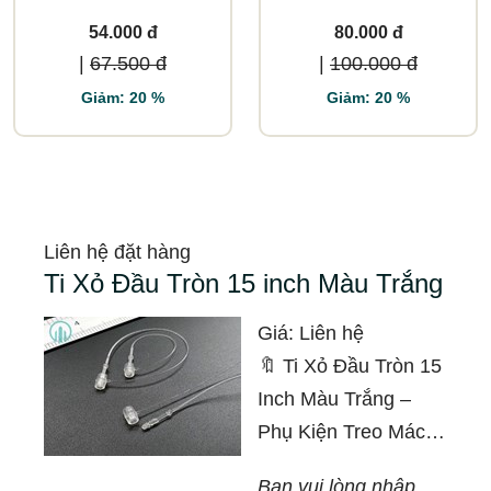
54.000 đ
80.000 đ
|
67.500 đ
|
100.000 đ
Giảm: 20 %
Giảm: 20 %
Liên hệ đặt hàng
Ti Xỏ Đầu Tròn 15 inch Màu Trắng
Giá:
Liên hệ
🔖 Ti Xỏ Đầu Tròn 15
Inch Màu Trắng –
Phụ Kiện Treo Mác
Dài Chuyên Dụng
Bạn vui lòng nhập