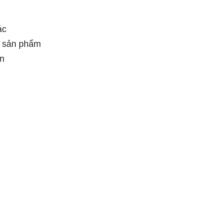
ác
i sản phẩm
ớn