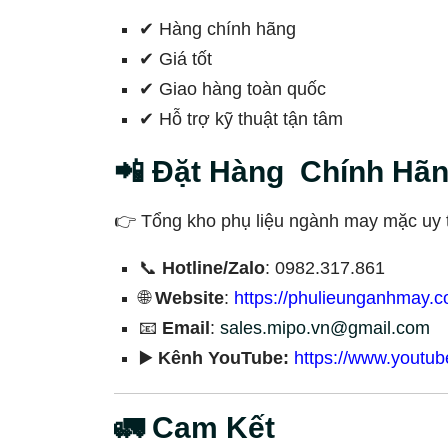
✔ Hàng chính hãng
✔ Giá tốt
✔ Giao hàng toàn quốc
✔ Hỗ trợ kỹ thuật tận tâm
📲 Đặt Hàng Chính Hã
👉 Tổng kho phụ liệu ngành may mặc uy tí
📞
Hotline/Zalo
: 0982.317.861
🌐
Website
:
https://phulieunganhmay.c
📧
Email
:
sales.mipo.vn@gmail.com
▶️
Kênh YouTube:
https://www.youtu
🚛 Cam Kết