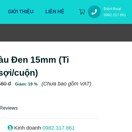
Điệnt thoại
GIỚI THIỆU
LIÊN HỆ
0982.317.861
àu Đen 15mm (Ti
sợi/cuộn)
580 đ
(Chưa bao gồm VAT)
Giảm: 19 %
 Reviews
Kinh doanh
0982.317.861