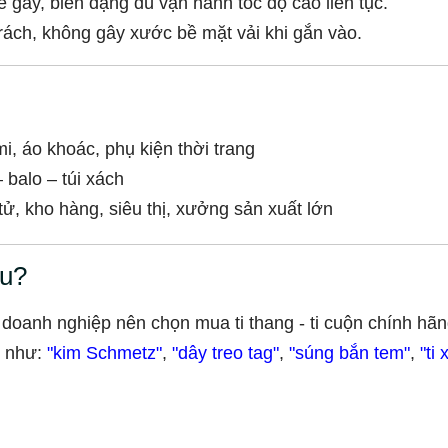
 gãy, biến dạng dù vận hành tốc độ cao liên tục.
rách, không gây xước bề mặt vải khi gắn vào.
, áo khoác, phụ kiện thời trang
 balo – túi xách
ử, kho hàng, siêu thị, xưởng sản xuất lớn
âu?
doanh nghiệp nên chọn mua ti thang - ti cuộn chính hã
y như:
"
kim Schmetz
"
,
"dây treo tag"
,
"súng bắn tem"
,
"ti 
m