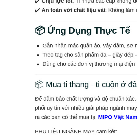
✔️
Chịu lực tốt
: Ti nhựa cao cấp không dễ
✔️
An toàn với chất liệu vải
: Không làm 
📦 Ứng Dụng Thực Tế
Gắn nhãn mác quần áo, váy đầm, sơ mi
Treo tag cho sản phẩm da – giày dép –
Dùng cho các đơn vị thương mại điện t
📦 Mua ti thang - ti cuộn ở đ
Để đảm bảo chất lượng và độ chuẩn xác, 
phối uy tín với nhiều giải pháp ngành ma
ra các bạn có thể mua tại
MIPO Việt Na
PHỤ LIỆU NGÀNH MAY cam kết: