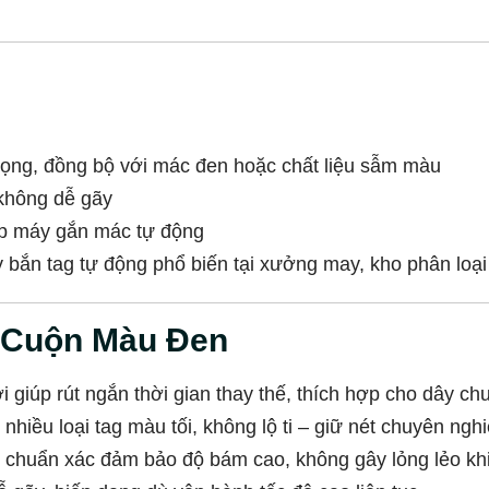
rọng, đồng bộ với mác đen hoặc chất liệu sẫm màu
không dễ gãy
p máy gắn mác tự động
bắn tag tự động phổ biến tại xưởng may, kho phân loạ
n Cuộn Màu Đen
i giúp rút ngắn thời gian thay thế, thích hợp cho dây c
nhiều loại tag màu tối, không lộ ti – giữ nét chuyên ng
kế chuẩn xác đảm bảo độ bám cao, không gây lỏng lẻo kh