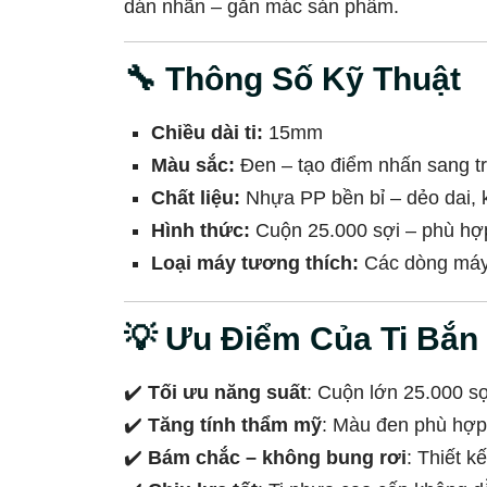
dán nhãn – gắn mác sản phẩm.
🔧 Thông Số Kỹ Thuật
Chiều dài ti:
15mm
Màu sắc:
Đen – tạo điểm nhấn sang t
Chất liệu:
Nhựa PP bền bỉ – dẻo dai, 
Hình thức:
Cuộn 25.000 sợi – phù hợ
Loại máy tương thích:
Các dòng máy 
💡 Ưu Điểm Của Ti Bắ
✔️
Tối ưu năng suất
: Cuộn lớn 25.000 sợ
✔️
Tăng tính thẩm mỹ
: Màu đen phù hợp 
✔️
Bám chắc – không bung rơi
: Thiết 