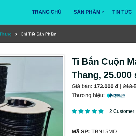
TRANG CHỦ
SẢN PHẨM
TIN TỨC
 Thang
Chi Tiết Sản Phẩm
Ti Bắn Cuộn M
Thang, 25.000 
Giá bán:
173.000 đ
|
213.
Thương hiệu:
2 Customer
Mã SP:
TBN15MD