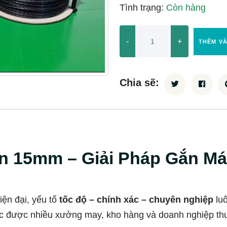
Tình trạng:
Còn hàng
-
+
THÊM V
Chia sẽ:
n 15mm – Giải Pháp Gắn Má
iện đại, yếu tố
tốc độ – chính xác – chuyên nghiệp
luô
c được nhiều xưởng may, kho hàng và doanh nghiệp thươ