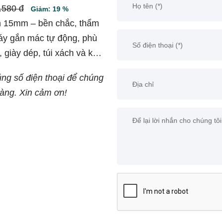
.580 đ
Giảm: 19 %
n 15mm – bền chắc, thẩm
áy gắn mác tự động, phù
giày dép, túi xách và kho
úng số điện thoại để chúng
hàng. Xin cảm ơn!