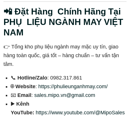
📲 Đặt Hàng Chính Hãng Tại
PHỤ LIỆU NGÀNH MAY VIỆT
NAM
👉 Tổng kho phụ liệu ngành may mặc uy tín, giao
hàng toàn quốc, giá tốt – hàng chuẩn – tư vấn tận
tâm.
📞
Hotline/Zalo
: 0982.317.861
🌐
Website
:
https://phulieunganhmay.com/
📧
Email
:
sales.mipo.vn@gmail.com
▶️
Kênh
YouTube:
https://www.youtube.com/@MipoSales