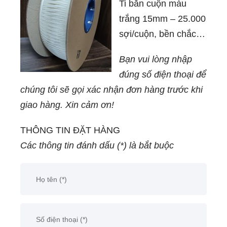
Ti bắn cuộn màu
trắng 15mm – 25.000
sợi/cuộn, bền chắc,
phù hợp máy bắn
Bạn vui lòng nhập
mác tự động, tăng
đúng số điện thoại để
tốc độ gắn mác cho
chúng tôi sẽ gọi xác nhận đơn hàng trước khi
xưởng may công
giao hàng. Xin cảm ơn!
nghiệp.
THÔNG TIN ĐẶT HÀNG
Các thông tin đánh dấu (*) là bắt buộc